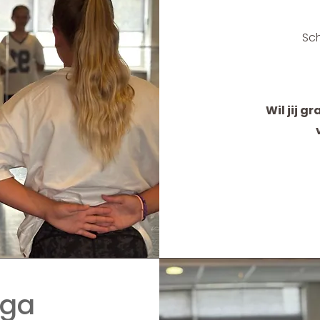
Sch
Wil jij g
oga