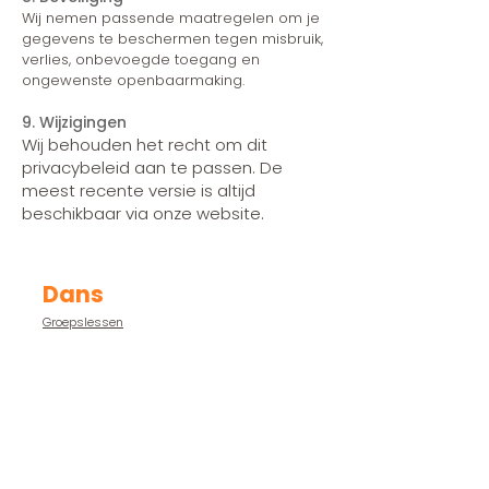
Wij nemen passende maatregelen om je
gegevens te beschermen tegen misbruik,
verlies, onbevoegde toegang en
ongewenste openbaarmaking.
9. Wijzigingen
Wij behouden het recht om dit
privacybeleid aan te passen. De
meest recente versie is altijd
beschikbaar via onze website.
Dans
Groepslessen
Evenementen
Proeflesweek
Inschrijven
Rooster
Competitie Teams
Team Dansstudio B-One