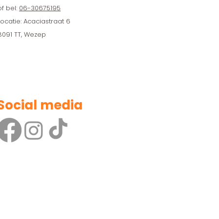
of bel:
06-30675195
Locatie: Acaciastraat 6
8091 TT, Wezep
Social media