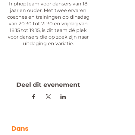
hiphopteam voor dansers van 18
jaar en ouder. Met twee ervaren
coaches en trainingen op dinsdag
van 20:30 tot 21:30 en vrijdag van
18:15 tot 19:15, is dit team dé plek
voor dansers die op zoek zijn naar
uitdaging en variatie.
De coaches (Berry & Marcel)
brengen elk hun eigen expertise
mee, waardoor er in elke training
op verschillende aspecten wordt
gefocust. Dit zorgt voor een
Deel dit evenement
dynamische en inspirerende sfeer
waarin je zowel individueel als als
team kunt groeien. Bij B-United
draait het om samen sterker
worden en volop te genieten!
Dans
Wil jij meedansen in competities