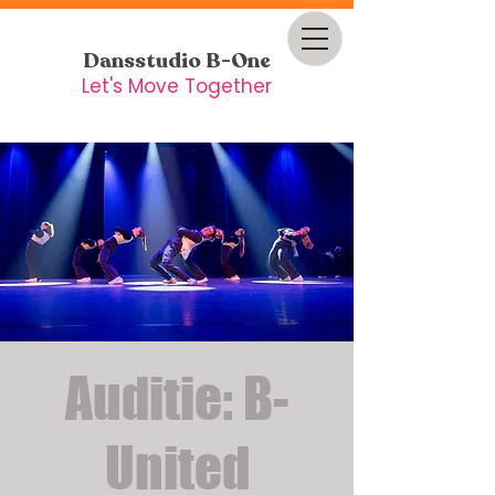
Dansstudio B-One
Let's Move Together
Auditie: B-
United