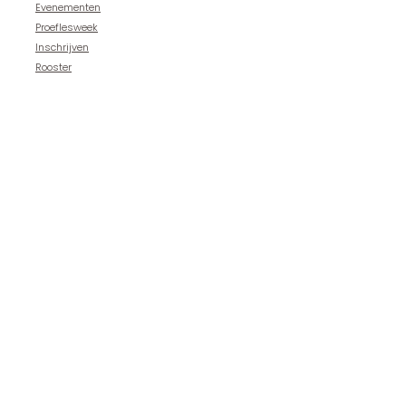
Evenementen
Proeflesweek
Inschrijven
Rooster
Competitie Teams
Team Dansstudio B-One
Workshops
Kinderfeestje
Workshops
Openingsdans
Leden
Foto's
Video's
Groepen
Vakanties
Contact
dansstudiob1@gmail.com