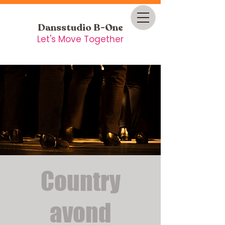
Dansstudio B-One
Let's Move Together
Country
avond