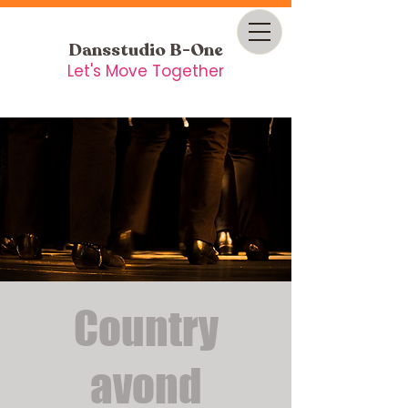
Dansstudio B-One
Let's Move Together
Country
avond