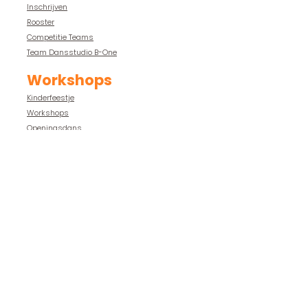
Inschrijven
Rooster
Competitie Teams
Team Dansstudio B-One
Workshops
Kinderfeestje
Workshops
Openingsdans
Leden
Foto's
Video's
Groepen
Vakanties
Contact
dansstudiob1@gmail.com
Whatsapp:
+ 31 6 306 75 195
of bel:
06-30675195