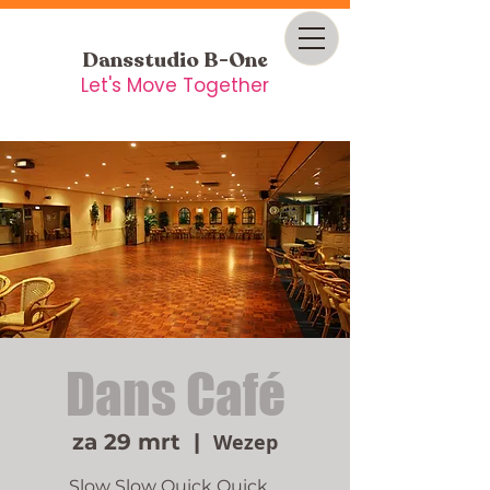
Dansstudio B-One
Let's Move Together
Dans Café
za 29 mrt
  |  
Wezep
Slow Slow Quick Quick....