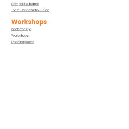
Competitie Teams
Team Dansstudio B-One
Workshops
Kinderfeestje
Workshops
Openingsdans
Leden
Foto's
Video's
Groepen
Vakanties
Contact
dansstudiob1@gmail.com
Whatsapp:
+ 31 6 306 75 195
of bel:
06-30675195
Locatie: Acaciastraat 6
8091 TT, Wezep