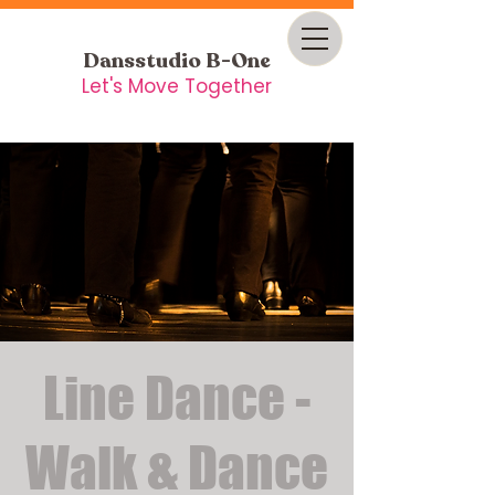
Dansstudio B-One
Let's Move Together
Line Dance -
Walk & Dance