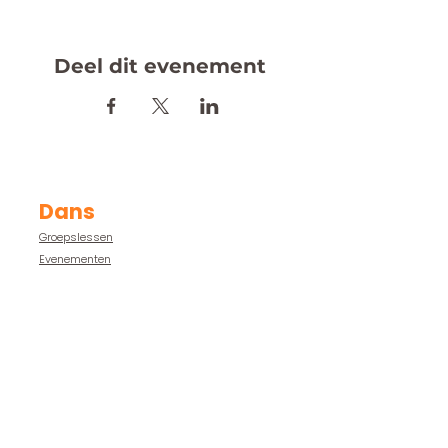
Deel dit evenement
Dans
Groepslessen
Evenementen
Proeflesweek
Inschrijven
Rooster
Competitie Teams
Team Dansstudio B-One
Workshops
Kinderfeestje