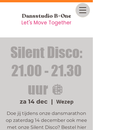
Dansstudio B-One
Let's Move Together
Silent Disco:
21.00 - 21.30
uur 🪩
za 14 dec
  |  
Wezep
Doe jij tijdens onze dansmarathon
op zaterdag 14 december ook mee
met onze Silent Disco? Bestel hier