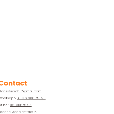
Contact
dansstudiob1@gmail.com
Whatsapp:
+ 31 6 306 75 195
of bel:
06-30675195
Locatie: Acaciastraat 6