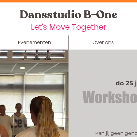
Dansstudio B-One
Let's Move Together
Evenementen
Over ons
do 25 
Worksho
Kan jij geen gen