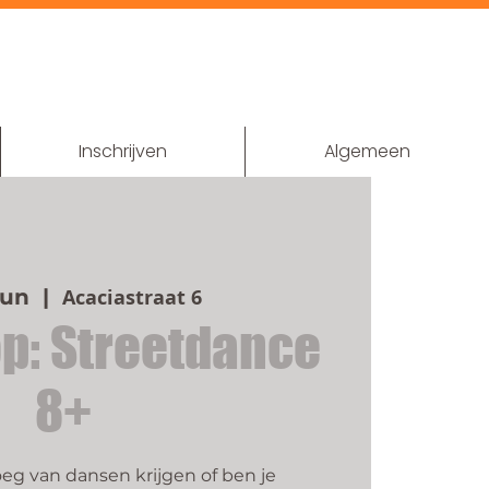
Inschrijven
Algemeen
jun
  |  
Acaciastraat 6
p: Streetdance
8+
oeg van dansen krijgen of ben je