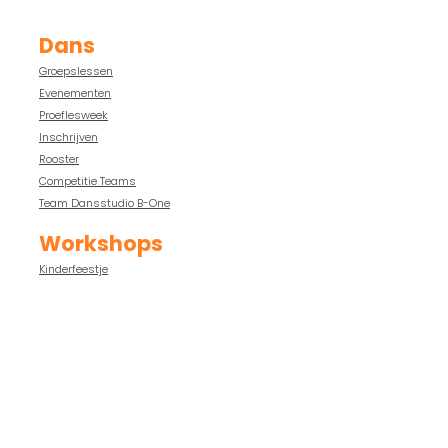
Dans
Groepslessen
Evenementen
Proeflesweek
Inschrijven
Rooster
Competitie Teams
Team Dansstudio B-One
Workshops
Kinderfeestje
Workshops
Openingsdans
Leden
Foto's
Video's
Groepen