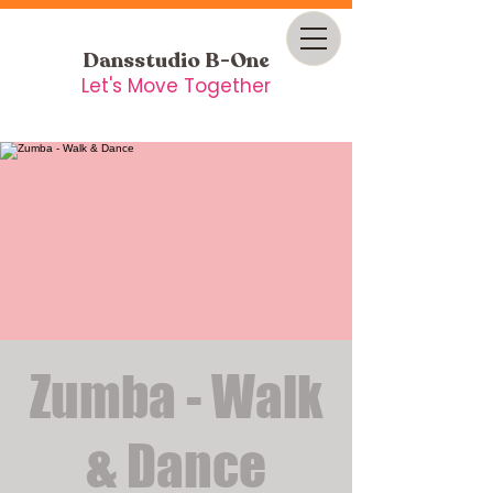
Dansstudio B-One
Let's Move Together
Zumba - Walk
& Dance