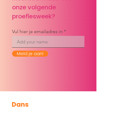
onze volgende
proeflesweek?
Vul hier je emailadres in
Meld je aan!
Dans
Groepslessen
Evenementen
Proeflesweek
Inschrijven